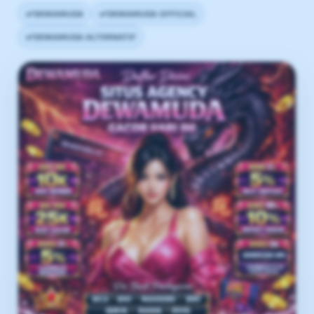
DEWAMUDA
DEWAMUDA OFFICIAL
DEWAMUDA ALTERNATIF