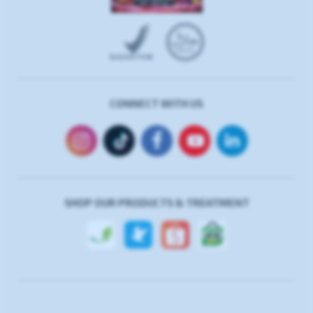
CONNECT WITH US
SHOP OUR PRODUCTS & TREATMENT